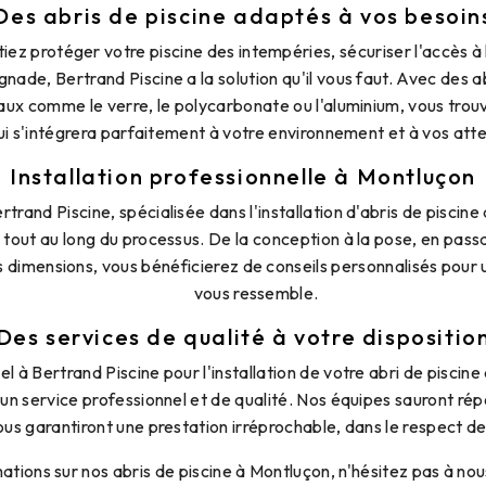
Des abris de piscine adaptés à vos besoin
iez protéger votre piscine des intempéries, sécuriser l'accès à 
gnade, Bertrand Piscine a la solution qu'il vous faut. Avec des a
aux comme le verre, le polycarbonate ou l'aluminium, vous trou
ui s'intégrera parfaitement à votre environnement et à vos att
Installation professionnelle à Montluçon
rtrand Piscine, spécialisée dans l'installation d'abris de piscin
out au long du processus. De la conception à la pose, en passa
 dimensions, vous bénéficierez de conseils personnalisés pour u
vous ressemble.
Des services de qualité à votre dispositio
el à Bertrand Piscine pour l'installation de votre abri de piscin
'un service professionnel et de qualité. Nos équipes sauront ré
ous garantiront une prestation irréprochable, dans le respect d
mations sur nos abris de piscine à Montluçon, n'hésitez pas à n