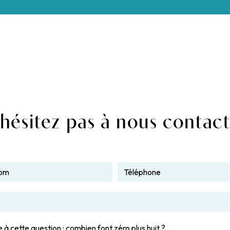
hésitez pas à nous contac
 à cette question : combien font zéro plus huit ?