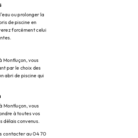
s
l'eau ou prolonger la
bris de piscine en
verez forcément celui
entes.
e à Montluçon, vous
nt par le choix des
n abri de piscine qui
n
e à Montluçon, vous
pondre à toutes vos
es délais convenus.
ous contacter au 04 70