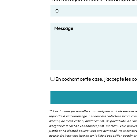
En cochant cette case, j'accepte les co
** Les données personnelles communiquées sont nécessaires aux 
répondre à votre message. Les données collectées seront com
d’accès, de rectification, d’effacement, de portabilité, de li
d’organiser le sort de vos données post-mortem. Vous pouvez 
justificatif d'identité pourra vous être demandé. Nous conser
avez le droit de vous inscrire sur la liste d'opposition au dém