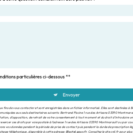
nditions particulières ci-dessous **
Envoyer
fins de vous contacter et sont enregistrées dans un fichier informatisé. Elles sont destinées à Be
muniquées aux seuls destinataires suivants: Bertrand Piscine 1 rue des Artisans 03390 Montmar
mitation, d’opposition, de retrait de votre consentement à tout moment et du droit d’introduire u
exercer ces droits par voie postale à l'adresse 1 rue des Artisans 03390 Montmarault ou par co
vons vos données pendant la période de prise de contact puis pendant la durée de prescription lég
archage téléphonique, disponible à cette adresse:
Bloctel.gouv.fr
. Consultez le site cnil.fr pour plu