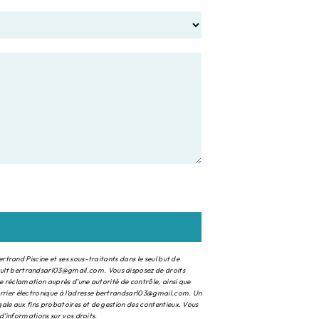
rtrand Piscine et ses sous-traitants dans le seul but de
ault bertrandsarl03@gmail.com. Vous disposez de droits
ne réclamation auprès d’une autorité de contrôle, ainsi que
urrier électronique à l'adresse bertrandsarl03@gmail.com. Un
ale aux fins probatoires et de gestion des contentieux. Vous
s d’informations sur vos droits.