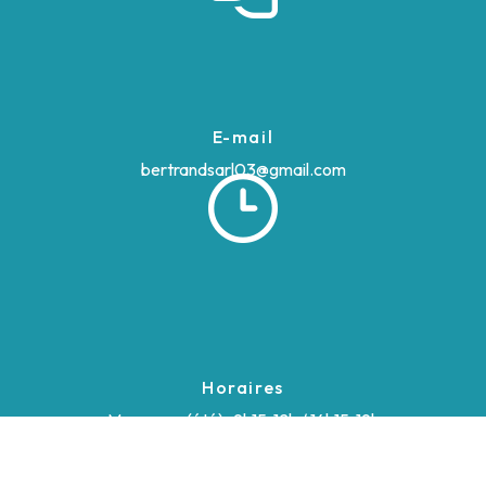
E-mail
bertrandsarl03@gmail.com
Horaires
Mar - sam (été) : 9h15-12h / 14h15-19h
Mar - sam (hiver) : 9h15-12h / 14h15-18h