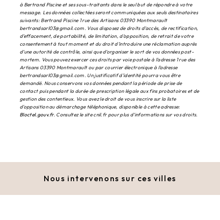
à Bertrand Piscine et ses sous-traitants dans le seul but de répondre à votre
message. Les données collectées seront communiquées aux seuls destinataires
suivants: Bertrand Piscine 1 rue des Artisans 03390 Montmarault
bertrandsarl03@gmail.com. Vous disposez de droits d’accès, de rectification,
d’effacement, de portabilité, de limitation, d’opposition, de retrait de votre
consentement à tout moment et du droit d’introduire une réclamation auprès
d’une autorité de contrôle, ainsi que d’organiser le sort de vos données post-
mortem. Vous pouvez exercer ces droits par voie postale à l'adresse 1 rue des
Artisans 03390 Montmarault ou par courrier électronique à l'adresse
bertrandsarl03@gmail.com. Un justificatif d'identité pourra vous être
demandé. Nous conservons vos données pendant la période de prise de
contact puis pendant la durée de prescription légale aux fins probatoires et de
gestion des contentieux. Vous avez le droit de vous inscrire sur la liste
d'opposition au démarchage téléphonique, disponible à cette adresse:
Bloctel.gouv.fr
. Consultez le site cnil.fr pour plus d’informations sur vos droits.
Nous intervenons sur ces villes