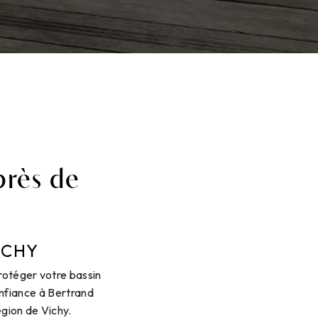
près de
ICHY
rotéger votre bassin
onfiance à Bertrand
égion de Vichy.