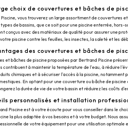
ge choix de couvertures et bâches de pis
Piscine, vous trouverez un large assortiment de couvertures et
types de bassins, que ce soit pour une piscine enterrée, hors-s
ont conçus avec des matériaux de qualité pour assurer une prot
votre piscine contre les feuilles, les insectes, la saleté et les déb
ntages des couvertures et bâches de pis
es et bâches de piscine proposées par Bertrand Piscine prése
s contribuent à maintenir la température de l'eau, à réduire l'év
roduits chimiques et à sécuriser l'accès à la piscine, notamment p
estiques. En optant pour une couverture ou bâche de piscine d
ongerez la durée de vie de votre bassin et réduirez les coûts d'e
ils personnalisés et installation professio
and Piscine est à votre écoute pour vous conseiller dans le choi
cine la plus adaptée à vos besoins et à votre budget. Nous as
ofessionnelle de votre équipement pour une utilisation optimale 