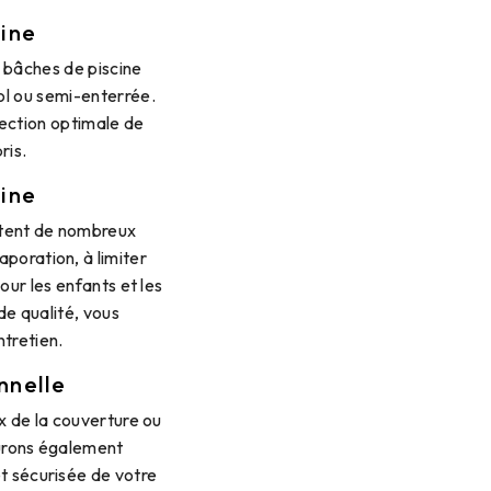
cine
 bâches de piscine
ol ou semi-enterrée.
ection optimale de
ris.
cine
ntent de nombreux
aporation, à limiter
our les enfants et les
e qualité, vous
ntretien.
nnelle
x de la couverture ou
surons également
et sécurisée de votre