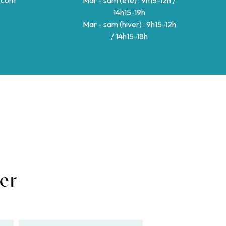
.com
Mar - sam (été) : 9h15-12h /
14h15-19h
Mar - sam (hiver) : 9h15-12h
/ 14h15-18h
ter