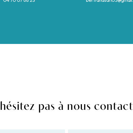
04 70 07 68 25
bertrandsarl03@gmail
hésitez pas à nous contac