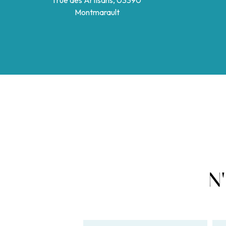
1 rue des Artisans, 03390
Montmarault
N'