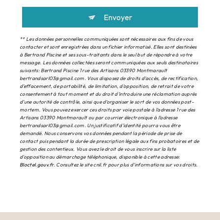
Envoyer
** Les données personnelles communiquées sont nécessaires aux fins de vous
contacter et sont enregistrées dans un fichier informatisé. Elles sont destinées
à Bertrand Piscine et ses sous-traitants dans le seul but de répondre à votre
message. Les données collectées seront communiquées aux seuls destinataires
suivants: Bertrand Piscine 1 rue des Artisans 03390 Montmarault
bertrandsarl03@gmail.com. Vous disposez de droits d’accès, de rectification,
d’effacement, de portabilité, de limitation, d’opposition, de retrait de votre
consentement à tout moment et du droit d’introduire une réclamation auprès
d’une autorité de contrôle, ainsi que d’organiser le sort de vos données post-
mortem. Vous pouvez exercer ces droits par voie postale à l'adresse 1 rue des
Artisans 03390 Montmarault ou par courrier électronique à l'adresse
bertrandsarl03@gmail.com. Un justificatif d'identité pourra vous être
demandé. Nous conservons vos données pendant la période de prise de
contact puis pendant la durée de prescription légale aux fins probatoires et de
gestion des contentieux. Vous avez le droit de vous inscrire sur la liste
d'opposition au démarchage téléphonique, disponible à cette adresse:
Bloctel.gouv.fr
. Consultez le site cnil.fr pour plus d’informations sur vos droits.