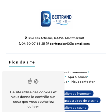
1 rue des Artisans, 03390 Montmarault
04 70 07 68 25
bertrandsarl03@gmail.com
Plan du site
Accueil
Piscines
Modèles & dimensions
Rénovation & équipements
Spa & sauna
Notre entreprise
Notre boutique
Nous contacter
Ce site utilise des cookies et
Matériel de piscine
Installation de hammam
vous donne le contrôle sur
Installation de spa
Produits et accessoires de piscine
ceux que vous souhaitez
activer
Abris de piscine
Installation de sauna